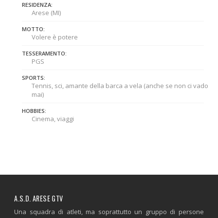
RESIDENZA:
Arese (MI)
MOTTO:
Volere è potere
TESSERAMENTO:
PGS
SPORTS:
Tennis, sci, amante della barca a vela (anche se non ci vado
mai)
HOBBIES:
Cinema, viaggi
A.S.D. ARESE GTV
Una squadra di atleti, ma soprattutto un gruppo di persone