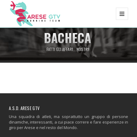
BACHECA
FATTI GLI AFFARI... NOSTRI!
A.S.D. ARESE GTV
Una squadra di atleti, ma soprattutto un gruppo di persone
dinamiche, interessanti, a cui piace correre e fare esperienze in
giro per Arese e nel resto del Mondo.