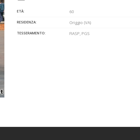
ETÀ:
60
RESIDENZA:
Origgio (VA)
TESSERAMENTO:
FIASP, PGS